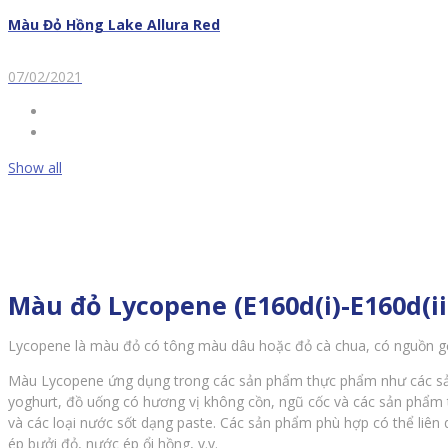
Màu Đỏ Hồng Lake Allura Red
07/02/2021
Show all
Màu đỏ Lycopene (E160d(i)-E160d(iii
Lycopene là màu đỏ có tông màu dâu hoặc đỏ cà chua, có nguồn gốc 
Màu Lycopene ứng dụng trong các sản phẩm thực phẩm như các sản p
yoghurt, đồ uống có hương vị không cồn, ngũ cốc và các sản phẩm 
và các loại nước sốt dạng paste. Các sản phẩm phù hợp có thể liên
ép bưởi đỏ, nước ép ổi hồng, v.v.