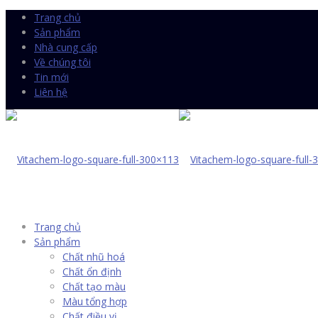
Trang chủ
Sản phẩm
Nhà cung cấp
Về chúng tôi
Tin mới
Liên hệ
Trang chủ
Sản phẩm
Chất nhũ hoá
Chất ổn định
Chất tạo màu
Màu tổng hợp
Chất điều vị