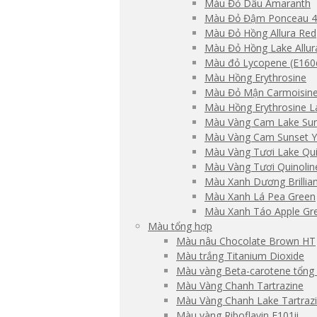
Màu Đỏ Dâu Amaranth
Màu Đỏ Đậm Ponceau 
Màu Đỏ Hồng Allura Red
Màu Đỏ Hồng Lake Allur
Màu đỏ Lycopene (E160d(i
Màu Hồng Erythrosine
Màu Đỏ Mận Carmoisine
Màu Hồng Erythrosine L
Màu Vàng Cam Lake Sun
Màu Vàng Cam Sunset Y
Màu Vàng Tươi Lake Qui
Màu Vàng Tươi Quinolin
Màu Xanh Dương Brillian
Màu Xanh Lá Pea Green
Màu Xanh Táo Apple Gr
Màu tổng hợp
Màu nâu Chocolate Brown HT
Màu trắng Titanium Dioxide
Màu vàng Beta-carotene tổng
Màu Vàng Chanh Tartrazine
Màu Vàng Chanh Lake Tartraz
Màu vàng Riboflavin E101ii