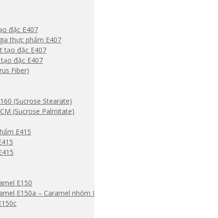
ạo đặc E407
gia thực phẩm E407
 tạo đặc E407
 tạo đặc E407
rus Fiber)
-160 (Sucrose Stearate)
S-CM (Sucrose Palmitate)
phẩm E415
E415
E415
amel E150
amel E150a – Caramel nhóm I
E150c