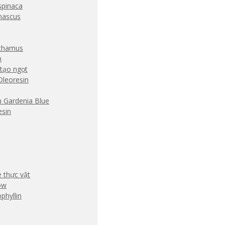
spinaca
nascus
rthamus
m
tạo ngọt
Oleoresin
h Gardenia Blue
esin
 thực vật
ow
phyllin