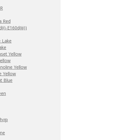
4R
a Red
)-E160d(iii))
 Lake
ake
set Yellow
ellow
noline Yellow
e Yellow
t Blue
een
 hợp
ine