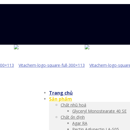
Trang chủ
Sản phẩm
Chất nhũ hoá
Glyceryl Monostearate 40 SE
Chất ổn định
Agar RA
Pectin Aglupectin LA-S05