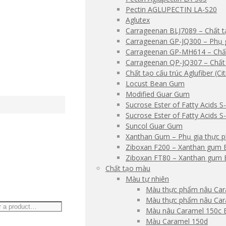
Pectin AGLUPECTIN LA-S20
Aglutex
Carrageenan BLJ7089 – Chất t
Carrageenan GP-JQ300 – Phụ 
Carrageenan GP-MH614 – Chất
Carrageenan QP-JQ307 – Chất
Chất tạo cấu trúc Aglufiber (Cit
Locust Bean Gum
Modified Guar Gum
Sucrose Ester of Fatty Acids S
Sucrose Ester of Fatty Acids 
Suncol Guar Gum
Xanthan Gum – Phụ gia thực 
Ziboxan F200 – Xanthan gum 
Ziboxan FT80 – Xanthan gum 
Chất tạo màu
Màu tự nhiên
Màu thực phẩm nâu Car
Màu thực phẩm nâu Car
Màu nâu Caramel 150c 
Màu Caramel 150d