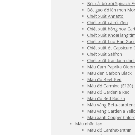
Bột cải bó xôi Spinach E
Bột gạo đỏ lên men Mo
Chiết xuất Annatto
Chiết xuất cà rốt đen
Chiết xuất hồng hoa Ca
Chiết xuất Khoai lang tí
Chiết xuất Luo Han Guo 
Chiết xuất ớt Capsicum 
Chiết xuất Saffron
Chiết xuất trái dành dàn
Màu Cam Paprika Oleor
Màu đen Carbon Black
Màu đỏ Beet Red
Màu đỏ Carmine (E120)
Màu đỏ Gardenia Red
Màu đỏ Red Radish
Màu vàng Beta-carotene
Màu vàng Gardenia Yell
Màu xanh Copper Chloro
Màu nhân tạo
Màu đỏ Canthaxanthin