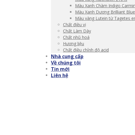
Màu Xanh Chàm Indigo Carmi
Màu Xanh Dương Brilliant Blu
Màu vàng Lutein từ Tagetes e
Chất điều vị
Chất Làm Dày
Chất nhũ hoá
Hương liệu
Chất điều chỉnh độ acid
Nhà cung cấp
Về chúng tôi
Tin mới
Liên hệ